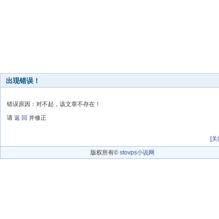
出现错误！
错误原因：对不起，该文章不存在！
请
返 回
并修正
[
关
版权所有©
stovps小说网