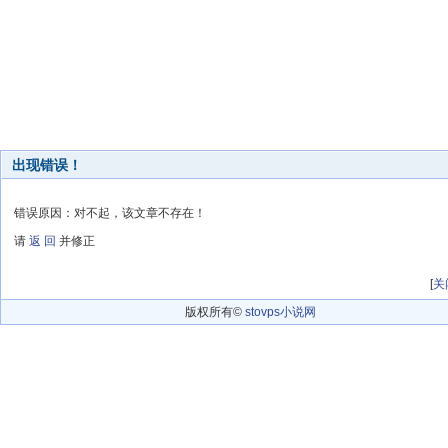
出现错误！
错误原因：对不起，该文章不存在！
请
返 回
并修正
[
关
版权所有©
stovps小说网