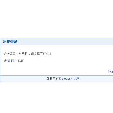
出现错误！
错误原因：对不起，该文章不存在！
请
返 回
并修正
[
关
版权所有©
stovps小说网