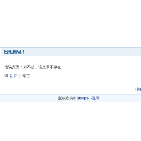
出现错误！
错误原因：对不起，该文章不存在！
请
返 回
并修正
[
关
版权所有©
stovps小说网