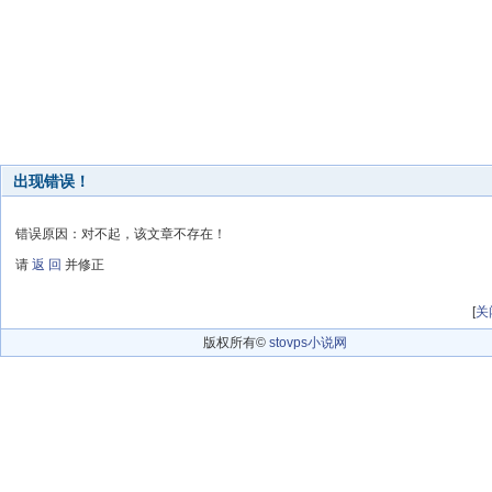
出现错误！
错误原因：对不起，该文章不存在！
请
返 回
并修正
[
关
版权所有©
stovps小说网