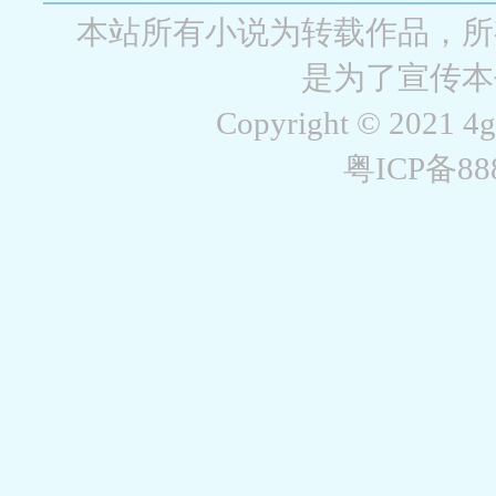
空城
战争天堂
混元道纪
教练万岁
都市全能巨星
绝对交易
全职武神
位面复制
本站所有小说为转载作品，所
是为了宣传本
Copyright © 2021 4
粤ICP备8