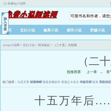
收藏4g小说网
首页
玄幻小说
修真小说
都市小说
穿越小说
stovps小说网
>
玄幻小说
>
情深缘起
> （二十五）大结局
（二十
投推荐票
上一章
章
←
热门推荐：
九层天界
绿茵峥嵘
我是杀毒软件
美漫之大冬兵
华娱宗师
斩杀
系统供应
十五万年后.....