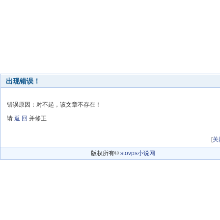
出现错误！
错误原因：对不起，该文章不存在！
请
返 回
并修正
[
关
版权所有©
stovps小说网