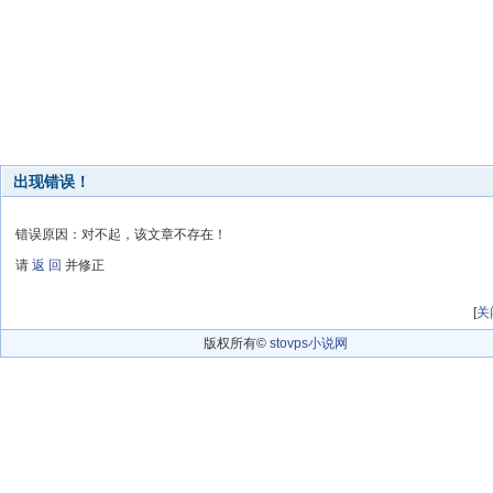
出现错误！
错误原因：对不起，该文章不存在！
请
返 回
并修正
[
关
版权所有©
stovps小说网