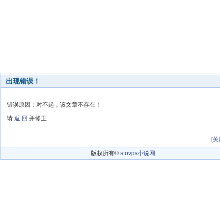
出现错误！
错误原因：对不起，该文章不存在！
请
返 回
并修正
[
关
版权所有©
stovps小说网