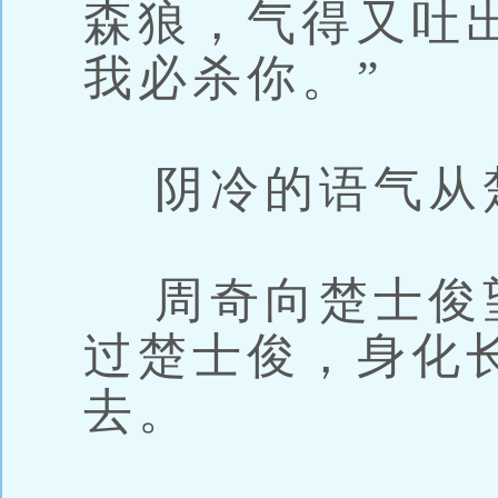
森狼，气得又吐
我必杀你。”
阴冷的语气从
周奇向楚士俊
过楚士俊，身化
去。