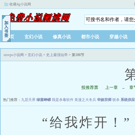
收藏4g小说网
首页
玄幻小说
修真小说
都市小说
穿越小说
stovps小说网
>
玄幻小说
>
史上最强仙帝
> 第186节
第
投推荐票
上一章
章
←
热门推荐：
九层天界
绿茵峥嵘
我是杀毒软件
美漫之大冬兵
华娱宗师
斩杀
系统供应
“给我炸开！”