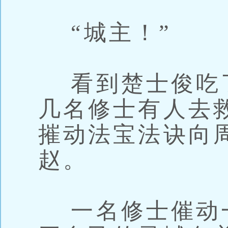
“城主！”
看到楚士俊吃
几名修士有人去
摧动法宝法诀向
赵。
一名修士催动