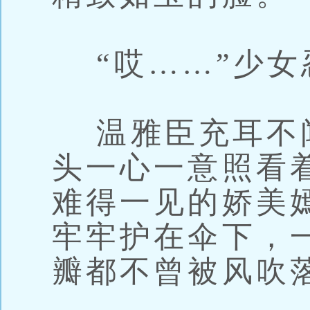
“哎……”少女
温雅臣充耳不
头一心一意照看
难得一见的娇美
牢牢护在伞下，
瓣都不曾被风吹