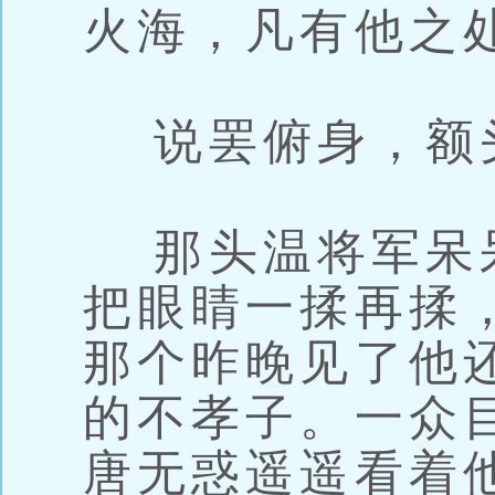
火海，凡有他之
说罢俯身，额
那头温将军呆
把眼睛一揉再揉
那个昨晚见了他
的不孝子。一众
唐无惑遥遥看着