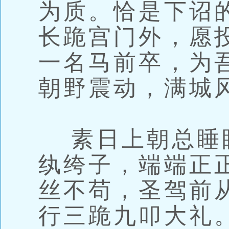
为质。恰是下诏
长跪宫门外，愿
一名马前卒，为
朝野震动，满城
素日上朝总睡
纨绔子，端端正
丝不苟，圣驾前
行三跪九叩大礼