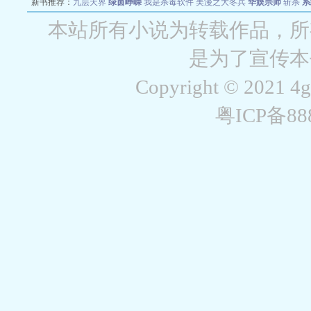
新书推荐：
九层天界
绿茵峥嵘
我是杀毒软件
美漫之大冬兵
华娱宗师
斩杀
系
空城
战争天堂
混元道纪
教练万岁
都市全能巨星
绝对交易
全职武神
位面复制
本站所有小说为转载作品，所
是为了宣传本
Copyright © 2021 4
粤ICP备8