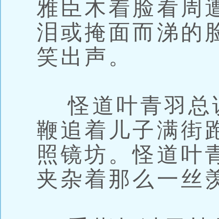
雅臣木着脸看周
泪或掩面而涕的
笑出声。
怪道叶青羽总
鞭追着儿子满街
照镜坊。怪道叶
夹杂着那么一丝