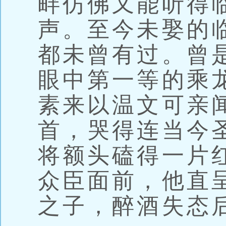
畔仿佛又能听得
声。至今未娶的
都未曾有过。曾
眼中第一等的乘
素来以温文可亲
首，哭得连当今
将额头磕得一片
众臣面前，他直
之子，醉酒失态