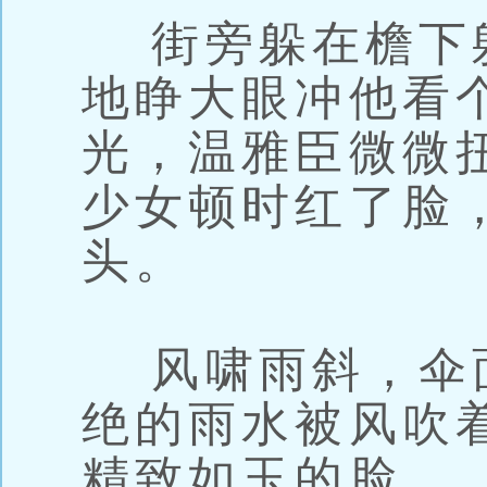
街旁躲在檐下
地睁大眼冲他看
光，温雅臣微微
少女顿时红了脸
头。
风啸雨斜，伞
绝的雨水被风吹
精致如玉的脸。