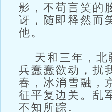
影，不苟言笑的
讶，随即释然而
他。
天和三年，北
兵蠢蠢欲动，扰
春，冰消雪融，
征平复边关。乱
不知所踪。