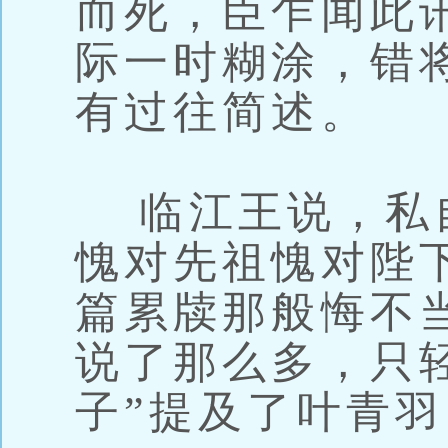
而死，臣乍闻此
际一时糊涂，错
有过往简述。
临江王说，私
愧对先祖愧对陛
篇累牍那般悔不
说了那么多，只
子”提及了叶青羽