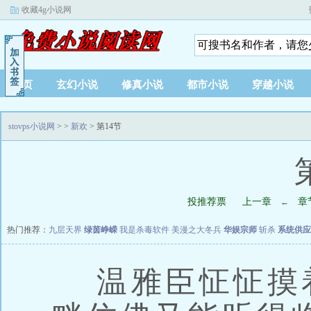
收藏4g小说网
首页
玄幻小说
修真小说
都市小说
穿越小说
stovps小说网
>
>
新欢
> 第14节
投推荐票
上一章
章
←
热门推荐：
九层天界
绿茵峥嵘
我是杀毒软件
美漫之大冬兵
华娱宗师
斩杀
系统供应
温雅臣怔怔摸