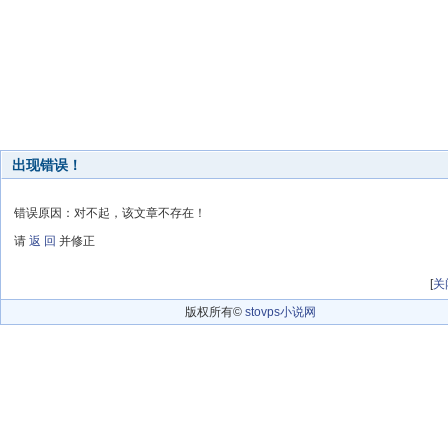
出现错误！
错误原因：对不起，该文章不存在！
请
返 回
并修正
[
关
版权所有©
stovps小说网