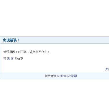
出现错误！
错误原因：对不起，该文章不存在！
请
返 回
并修正
[
关
版权所有©
stovps小说网