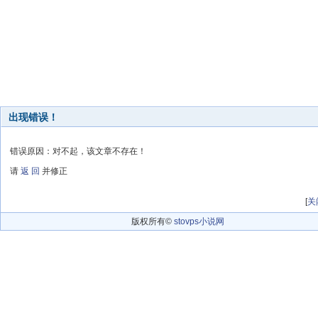
出现错误！
错误原因：对不起，该文章不存在！
请
返 回
并修正
[
关
版权所有©
stovps小说网