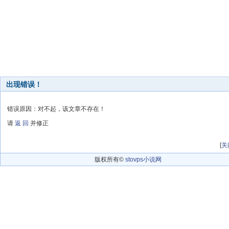
出现错误！
错误原因：对不起，该文章不存在！
请
返 回
并修正
[
关
版权所有©
stovps小说网