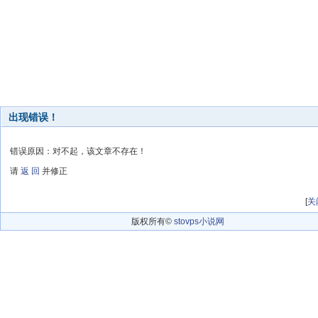
出现错误！
错误原因：对不起，该文章不存在！
请
返 回
并修正
[
关
版权所有©
stovps小说网