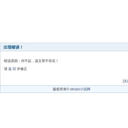
出现错误！
错误原因：对不起，该文章不存在！
请
返 回
并修正
[
关
版权所有©
stovps小说网