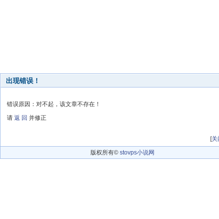
出现错误！
错误原因：对不起，该文章不存在！
请
返 回
并修正
[
关
版权所有©
stovps小说网