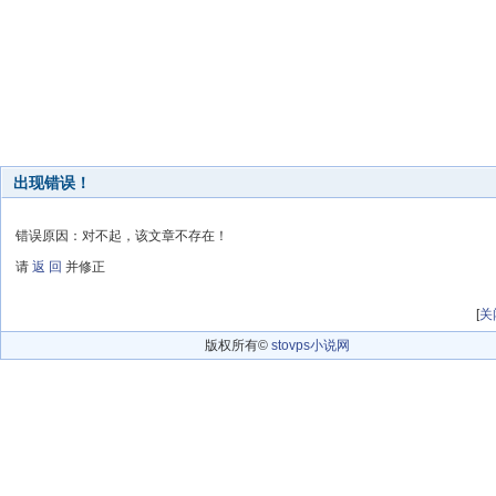
出现错误！
错误原因：对不起，该文章不存在！
请
返 回
并修正
[
关
版权所有©
stovps小说网