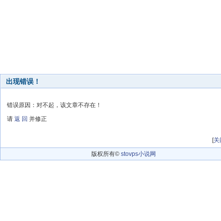
出现错误！
错误原因：对不起，该文章不存在！
请
返 回
并修正
[
关
版权所有©
stovps小说网