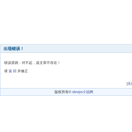
出现错误！
错误原因：对不起，该文章不存在！
请
返 回
并修正
[
关
版权所有©
stovps小说网