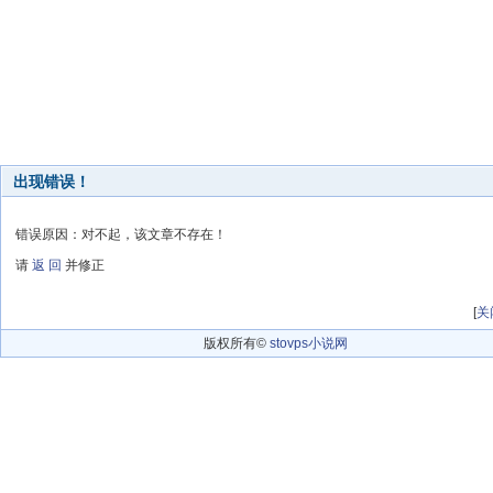
出现错误！
错误原因：对不起，该文章不存在！
请
返 回
并修正
[
关
版权所有©
stovps小说网