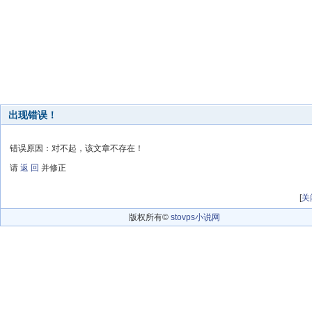
出现错误！
错误原因：对不起，该文章不存在！
请
返 回
并修正
[
关
版权所有©
stovps小说网