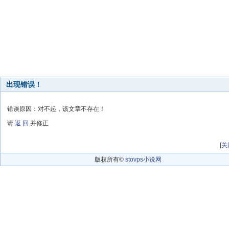
出现错误！
错误原因：对不起，该文章不存在！
请
返 回
并修正
[
关
版权所有©
stovps小说网