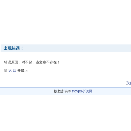
出现错误！
错误原因：对不起，该文章不存在！
请
返 回
并修正
[
关
版权所有©
stovps小说网