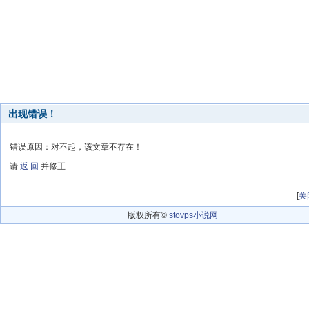
出现错误！
错误原因：对不起，该文章不存在！
请
返 回
并修正
[
关
版权所有©
stovps小说网