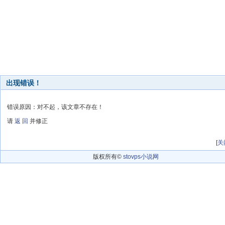
出现错误！
错误原因：对不起，该文章不存在！
请
返 回
并修正
[
关
版权所有©
stovps小说网