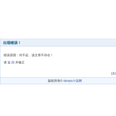
出现错误！
错误原因：对不起，该文章不存在！
请
返 回
并修正
[
关
版权所有©
stovps小说网