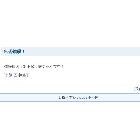
出现错误！
错误原因：对不起，该文章不存在！
请
返 回
并修正
[
关
版权所有©
stovps小说网