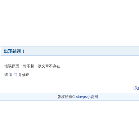
出现错误！
错误原因：对不起，该文章不存在！
请
返 回
并修正
[
关
版权所有©
stovps小说网