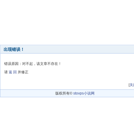
出现错误！
错误原因：对不起，该文章不存在！
请
返 回
并修正
[
关
版权所有©
stovps小说网