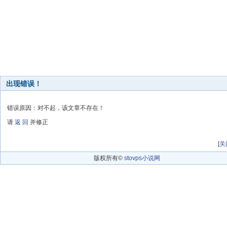
出现错误！
错误原因：对不起，该文章不存在！
请
返 回
并修正
[
关
版权所有©
stovps小说网