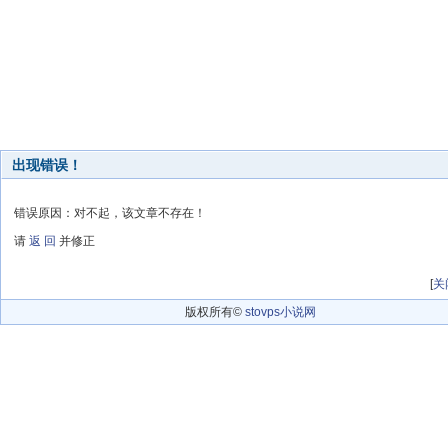
出现错误！
错误原因：对不起，该文章不存在！
请
返 回
并修正
[
关
版权所有©
stovps小说网