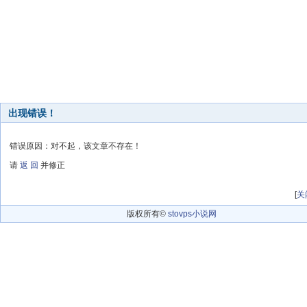
出现错误！
错误原因：对不起，该文章不存在！
请
返 回
并修正
[
关
版权所有©
stovps小说网