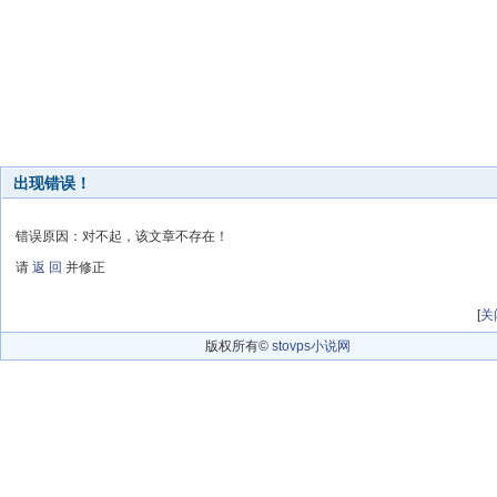
出现错误！
错误原因：对不起，该文章不存在！
请
返 回
并修正
[
关
版权所有©
stovps小说网