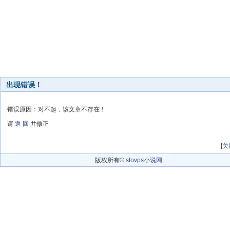
出现错误！
错误原因：对不起，该文章不存在！
请
返 回
并修正
[
关
版权所有©
stovps小说网