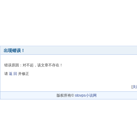
出现错误！
错误原因：对不起，该文章不存在！
请
返 回
并修正
[
关
版权所有©
stovps小说网