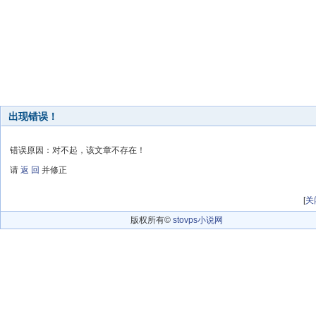
出现错误！
错误原因：对不起，该文章不存在！
请
返 回
并修正
[
关
版权所有©
stovps小说网