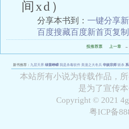
间xd）
分享本书到：
一键分享
新
百度搜藏
百度新首页
复制
投推荐票
上一章
新书推荐：
九层天界
绿茵峥嵘
我是杀毒软件
美漫之大冬兵
华娱宗师
斩杀
系
空城
战争天堂
混元道纪
教练万岁
都市全能巨星
绝对交易
全职武神
位面复制
本站所有小说为转载作品，所
是为了宣传本
Copyright © 2021 4
粤ICP备8