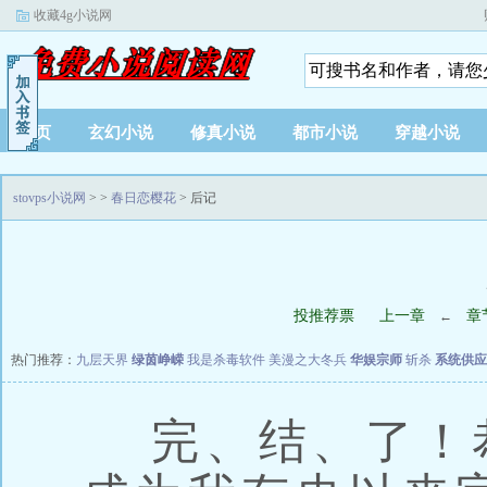
收藏4g小说网
首页
玄幻小说
修真小说
都市小说
穿越小说
stovps小说网
>
>
春日恋樱花
> 后记
投推荐票
上一章
章
←
热门推荐：
九层天界
绿茵峥嵘
我是杀毒软件
美漫之大冬兵
华娱宗师
斩杀
系统供应
完、结、了！