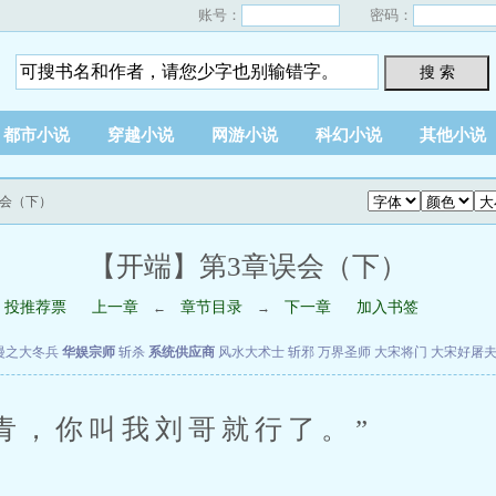
账号：
密码：
搜 索
都市小说
穿越小说
网游小说
科幻小说
其他小说
误会（下）
【开端】第3章误会（下）
投推荐票
上一章
章节目录
下一章
加入书签
←
→
漫之大冬兵
华娱宗师
斩杀
系统供应商
风水大术士
斩邪
万界圣师
大宋将门
大宋好屠
，你叫我刘哥就行了。”