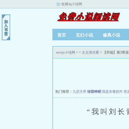
收藏4g小说网
首页
玄幻小说
修真小说
stovps小说网
>
>
太太请自重
> 【开端】第3章
热门推荐：
九层天界
绿茵峥嵘
我是杀毒软件
美
“我叫刘长青