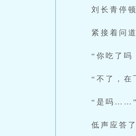
刘长青停顿
紧接着问道
“你吃了吗，
“不了，在飞
“是吗……
低声应答了