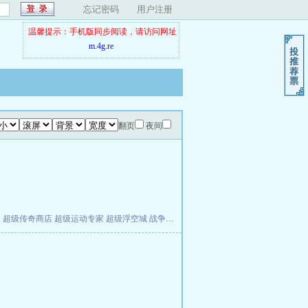
忘记密码
用户注册
温馨提示：手机版同步阅读，请访问网址
m.4g.re
翻页
夜间
夫
超级传奇商店
超级运动专家
超级浮空城
战争天堂
混元道纪
教练万岁
都市全能巨星