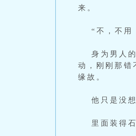
来。
“不，不用，
身为男人的
动，刚刚那错
缘故。
他只是没想
里面装得石