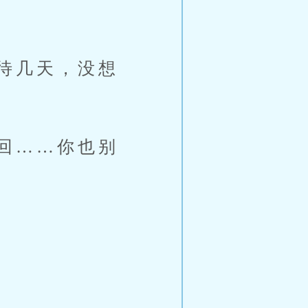
待几天，没想
回……你也别