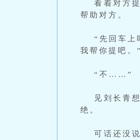
看着对方提着
帮助对方。
“先回车上吧
我帮你提吧。
“不……”
见刘长青想
绝。
可话还没说