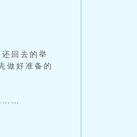
还回去的举
先做好准备的
沉……