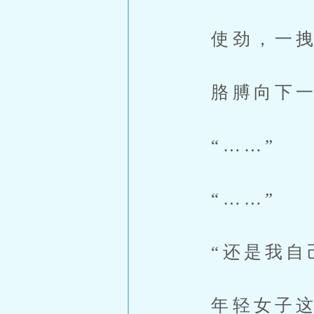
使劲，一拽
胳膊向下一
“……”
“……”
“还是我自己
年轻女子这