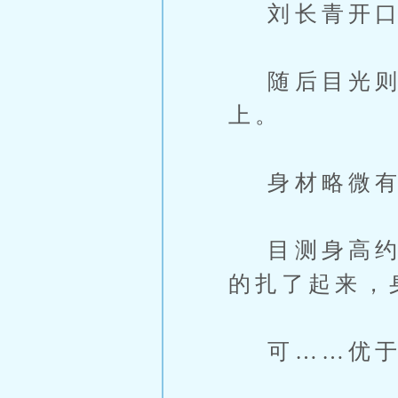
刘长青开口
随后目光则是
上。
身材略微有
目测身高约在
的扎了起来，
可……优于