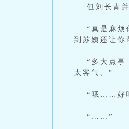
但刘长青并
“真是麻烦你
到苏姨还让你
“多大点事，
太客气。”
“哦……好
“……”