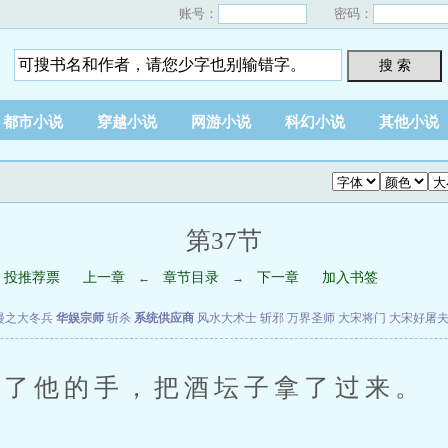
账号：
密码：
搜 索
都市小说
穿越小说
网游小说
科幻小说
其他小说
第37节
投推荐票
上一章
章节目录
下一章
加入书签
←
→
漫之大冬兵
华娱宗师
斩杀
系统供应商
风水大术士
斩邪
万界圣师
大宋将门
大宋好屠
了他的手，把酒坛子拿了过来。