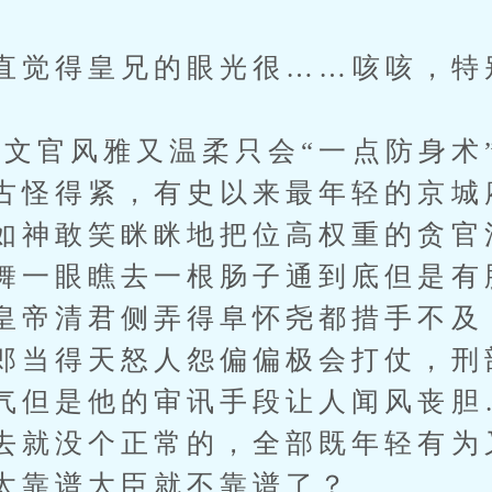
觉得皇兄的眼光很……咳咳，特
官风雅又温柔只会“一点防身术
古怪得紧，有史以来最年轻的京城
如神敢笑眯眯地把位高权重的贪官
舞一眼瞧去一根肠子通到底但是有
皇帝清君侧弄得阜怀尧都措手不及
郎当得天怒人怨偏偏极会打仗，刑
气但是他的审讯手段让人闻风丧胆
去就没个正常的，全部既年轻有为
太靠谱大臣就不靠谱了？