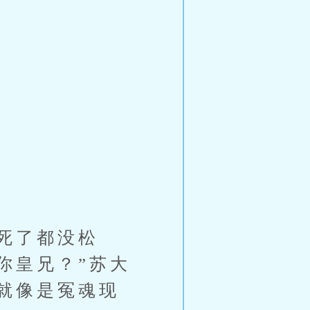
死了都没松
你皇兄？”苏大
就像是冤魂现