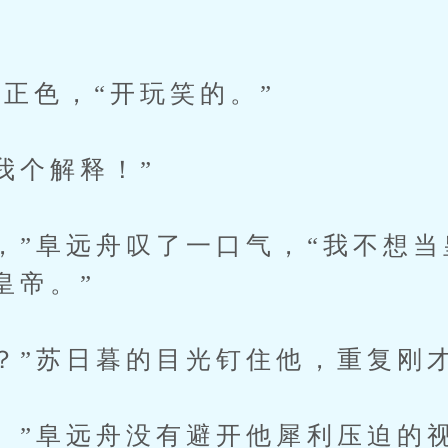
色，“开玩笑的。”
个解释！”
”阜远舟叹了一口气，“我不想当
皇帝。”
”苏日暮的目光钉住他，重复刚
”阜远舟没有避开他犀利压迫的视