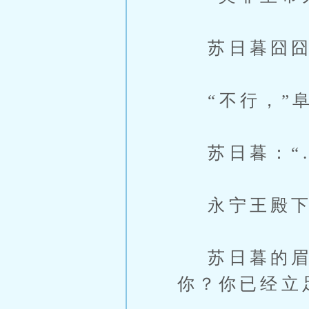
苏日暮囧囧有
“不行，”阜
苏日暮：“…
永宁王殿下纯
苏日暮的眉头
你？你已经立