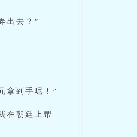
弄出去？”
元拿到手呢！”
我在朝廷上帮