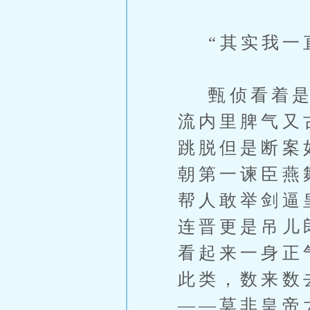
“其实我一直
甄侦看着是文
流内里脾气又
跳脱但是断案
朝第一谏臣燕
帮人敢举剑逼
连晋更是吊儿
看起来一身正
此类，数来数
——莫非皇帝