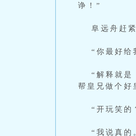
诤！”
阜远舟赶紧正
“你最好给我
“解释就是，
帮皇兄做个好
“开玩笑的？
“我说真的。