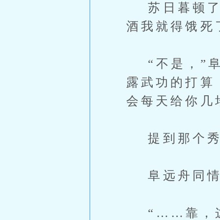
苏日暮顿了顿
酒我就得饿死
“不是，”阜
露武功的打算
会每天给你几
提到那个秀
阜远舟同情道
“……靠，这