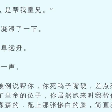
是帮我皇兄。”
凝滞了一下。
阜远舟。
一声。
例说帮你，你死鸭子嘴硬，差点
了皇帝的位子，你居然跑来叫我帮
森森的，配上那张惨白的脸，简直