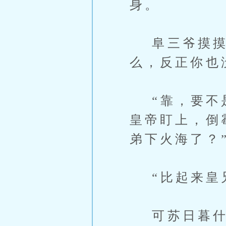
身。
阜三爷摸摸鼻
么，反正你也
“靠，要不是
皇帝盯上，倒
弟下火海了？
“比起来皇兄
可苏日暮什么