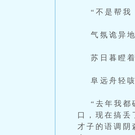
“不是帮我，
气氛诡异地
苏日暮瞪着
阜远舟轻咳
“去年我都破
口，现在搞丢
才子的语调阴