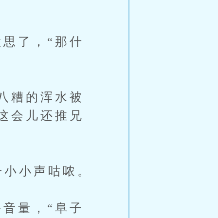
思了，“那什
八糟的浑水被
这会儿还推兄
舟小小声咕哝。
音量，“阜子