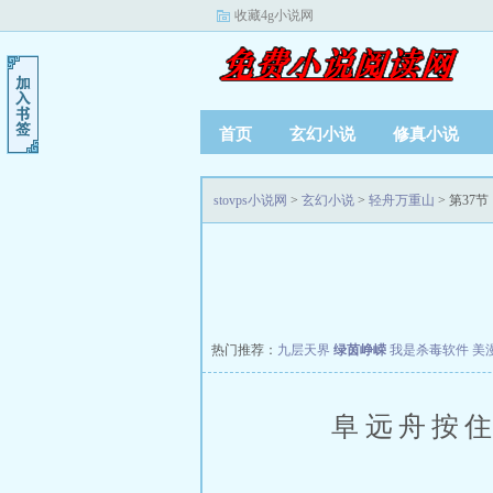
收藏4g小说网
首页
玄幻小说
修真小说
stovps小说网
>
玄幻小说
>
轻舟万重山
> 第37节
热门推荐：
九层天界
绿茵峥嵘
我是杀毒软件
美
阜远舟按住