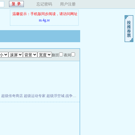
忘记密码
用户注册
温馨提示：手机版同步阅读，请访问网址
m.4g.re
翻页
夜间
夫
超级传奇商店
超级运动专家
超级浮空城
战争天堂
混元道纪
教练万岁
都市全能巨星