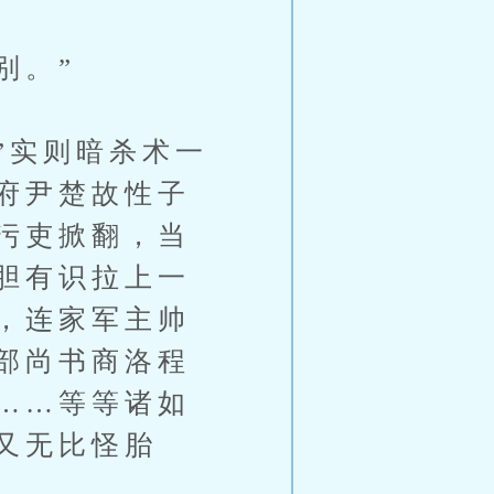
别。”
”实则暗杀术一
府尹楚故性子
污吏掀翻，当
胆有识拉上一
，连家军主帅
部尚书商洛程
……等等诸如
又无比怪胎