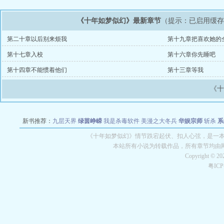
《十年如梦似幻》最新章节
（提示：已启用缓
第二十章以后别来烦我
第十九章把喜欢她的
第十七章入校
第十六章你先睡吧
第十四章不能惯着他们
第十三章等我
《
新书推荐：
九层天界
绿茵峥嵘
我是杀毒软件
美漫之大冬兵
华娱宗师
斩杀
系
空城
战争天堂
混元道纪
教练万岁
都市全能巨星
绝对交易
全职武神
位面复制
《十年如梦似幻》情节跌宕起伏、扣人心弦，是一本情
本站所有小说为转载作品，所有章节均由
Copyright © 2
粤IC