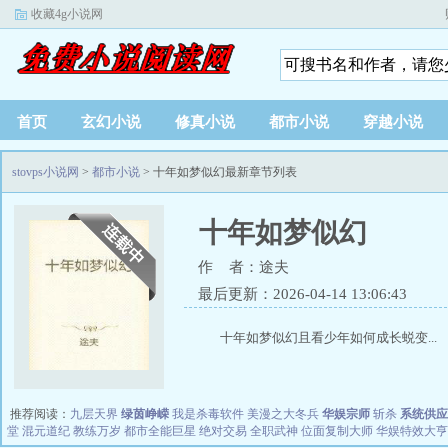
收藏4g小说网
首页
玄幻小说
修真小说
都市小说
穿越小说
stovps小说网
>
都市小说
> 十年如梦似幻最新章节列表
十年如梦似幻
作 者：途夫
最后更新：2026-04-14 13:06:43
十年如梦似幻且看少年如何成长蜕变...
推荐阅读：
九层天界
绿茵峥嵘
我是杀毒软件
美漫之大冬兵
华娱宗师
斩杀
系统供应
堂
混元道纪
教练万岁
都市全能巨星
绝对交易
全职武神
位面复制大师
华娱特效大亨