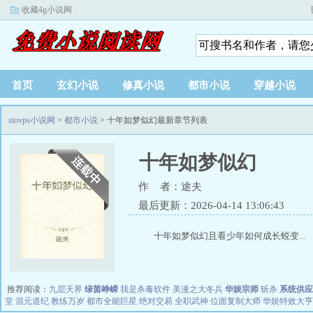
收藏4g小说网
首页
玄幻小说
修真小说
都市小说
穿越小说
stovps小说网
>
都市小说
> 十年如梦似幻最新章节列表
十年如梦似幻
作 者：途夫
最后更新：2026-04-14 13:06:43
十年如梦似幻且看少年如何成长蜕变...
推荐阅读：
九层天界
绿茵峥嵘
我是杀毒软件
美漫之大冬兵
华娱宗师
斩杀
系统供应
堂
混元道纪
教练万岁
都市全能巨星
绝对交易
全职武神
位面复制大师
华娱特效大亨