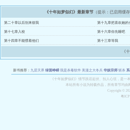
《十年如梦似幻》最新章节
（提示：已启用缓
第二十章以后别来烦我
第十九章把喜欢她的
第十七章入校
第十六章你先睡吧
第十四章不能惯着他们
第十三章等我
《
新书推荐：
九层天界
绿茵峥嵘
我是杀毒软件
美漫之大冬兵
华娱宗师
斩杀
系
空城
战争天堂
混元道纪
教练万岁
都市全能巨星
绝对交易
全职武神
位面复制
《十年如梦似幻》情节跌宕起伏、扣人心弦，是一本情
本站所有小说为转载作品，所有章节均由
Copyright © 2
粤IC