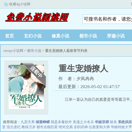
收藏4g小说网
首页
玄幻小说
修真小说
都市小说
穿越小说
stovps小说网
>
都市小说
> 重生宠婚撩人最新章节列表
重生宠婚撩人
作 者：夕风冉冉
最后更新：2026-05-02 01:47:57
江米一直认为自己的真爱是哥哥聂卫平。
推荐阅读：
九层天界
绿茵峥嵘
我是杀毒软件
美漫之大冬兵
华娱宗师
斩杀
系统供应
堂
混元道纪
教练万岁
都市全能巨星
绝对交易
全职武神
位面复制大师
华娱特效大亨