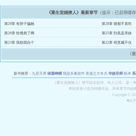
《重生宠婚撩人》最新章节
（提示：已启用缓
第29章 有胆子骗她
第28章 猪都不喜吃
第26章 给饿彪了啊
第25章 到底是亲妹
第23章 我怨我自个
第22章 得意藏不住
《
新书推荐：
九层天界
绿茵峥嵘
我是杀毒软件
美漫之大冬兵
华娱宗师
斩杀
系
空城
战争天堂
混元道纪
教练万岁
都市全能巨星
绝对交易
全职武神
位面复制
《重生宠婚撩人》情节跌宕起伏、扣人心弦，是一本情
本站所有小说为转载作品，所有章节均由
Copyright © 2
粤IC