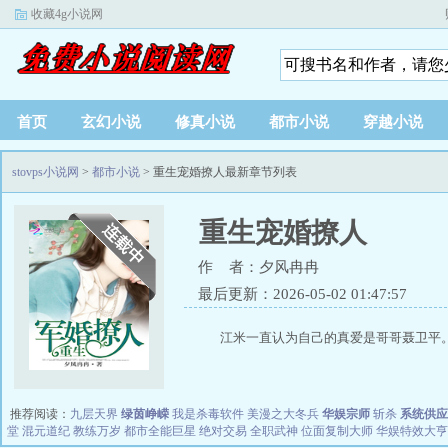
收藏4g小说网
首页
玄幻小说
修真小说
都市小说
穿越小说
stovps小说网
>
都市小说
> 重生宠婚撩人最新章节列表
重生宠婚撩人
作 者：夕风冉冉
最后更新：2026-05-02 01:47:57
江米一直认为自己的真爱是哥哥聂卫平。
推荐阅读：
九层天界
绿茵峥嵘
我是杀毒软件
美漫之大冬兵
华娱宗师
斩杀
系统供应
堂
混元道纪
教练万岁
都市全能巨星
绝对交易
全职武神
位面复制大师
华娱特效大亨