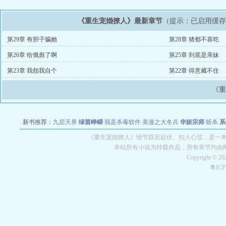
《重生宠婚撩人》最新章节
（提示：已启用缓
第29章 有胆子骗她
第28章 猪都不喜吃
第26章 给饿彪了啊
第25章 到底是亲妹
第23章 我怨我自个
第22章 得意藏不住
《
新书推荐：
九层天界
绿茵峥嵘
我是杀毒软件
美漫之大冬兵
华娱宗师
斩杀
系
空城
战争天堂
混元道纪
教练万岁
都市全能巨星
绝对交易
全职武神
位面复制
《重生宠婚撩人》情节跌宕起伏、扣人心弦，是一本情
本站所有小说为转载作品，所有章节均由
Copyright © 2
粤IC