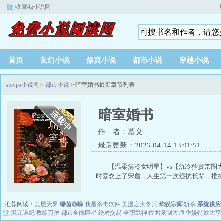
收藏4g小说网
首页
玄幻小说
修真小说
都市小说
穿越小说
stovps小说网
>
都市小说
> 暗室婚书最新章节列表
暗室婚书
作 者：慕义
最后更新：2026-04-14 13:01:51
【温柔清冷女明星】vs【沉冷矜贵京圈
时喜欢上了宋詹，人生第一次违抗长辈，推掉.
推荐阅读：
九层天界
绿茵峥嵘
我是杀毒软件
美漫之大冬兵
华娱宗师
斩杀
系统供应
堂
混元道纪
教练万岁
都市全能巨星
绝对交易
全职武神
位面复制大师
华娱特效大亨