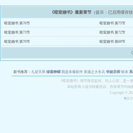
《暗室婚书》最新章节
（提示：已启用缓存
暗室婚书 第76节
暗室婚书 第75节
暗室婚书 第73节
暗室婚书 第72节
暗室婚书 第70节
暗室婚书 第69节
新书推荐：
九层天界
绿茵峥嵘
我是杀毒软件
美漫之大冬兵
华娱宗师
斩杀
系
空城
战争天堂
混元道纪
教练万岁
都市全能巨星
绝对交易
全职武神
位面复制
《暗室婚书》情节跌宕起伏、扣人心弦，是一本情
本站所有小说为转载作品，所有章节均由
Copyright © 2
粤IC