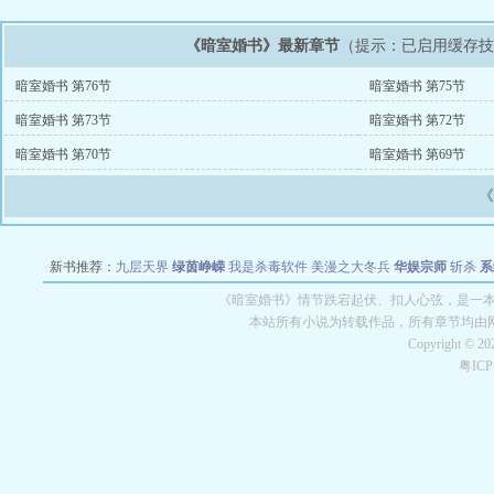
《暗室婚书》最新章节
（提示：已启用缓存
暗室婚书 第76节
暗室婚书 第75节
暗室婚书 第73节
暗室婚书 第72节
暗室婚书 第70节
暗室婚书 第69节
新书推荐：
九层天界
绿茵峥嵘
我是杀毒软件
美漫之大冬兵
华娱宗师
斩杀
系
空城
战争天堂
混元道纪
教练万岁
都市全能巨星
绝对交易
全职武神
位面复制
《暗室婚书》情节跌宕起伏、扣人心弦，是一本情
本站所有小说为转载作品，所有章节均由
Copyright © 2
粤IC