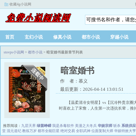
收藏4g小说网
首页
玄幻小说
修真小说
都市小说
穿越小说
stovps小说网
>
都市小说
> 暗室婚书最新章节列表
暗室婚书
作 者：慕义
最后更新：2026-04-14 13:01:51
【温柔清冷女明星】vs【沉冷矜贵京圈
时喜欢上了宋詹，人生第一次违抗长辈，推掉.
推荐阅读：
九层天界
绿茵峥嵘
我是杀毒软件
美漫之大冬兵
华娱宗师
斩杀
系统供应
堂
混元道纪
教练万岁
都市全能巨星
绝对交易
全职武神
位面复制大师
华娱特效大亨