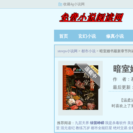
收藏4g小说网
首页
玄幻小说
修真小说
stovps小说网
>
都市小说
> 暗室婚书最新章节列
暗室
作 者：
最后更新：20
【温柔
时喜欢上了宋
推荐阅读：
九层天界
绿茵峥嵘
我是杀毒软件
美
堂
混元道纪
教练万岁
都市全能巨星
绝对交易
全