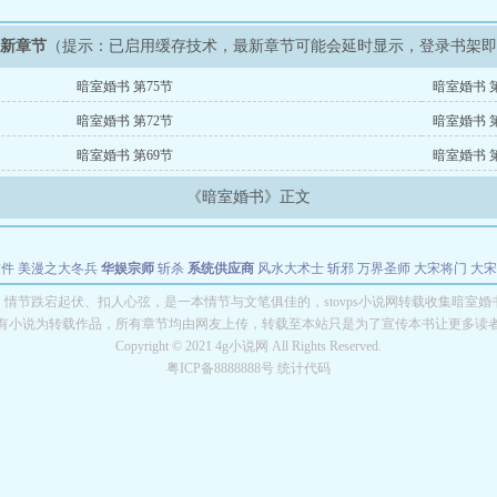
最新章节
（提示：已启用缓存技术，最新章节可能会延时显示，登录书架
暗室婚书 第75节
暗室婚书 第
暗室婚书 第72节
暗室婚书 第
暗室婚书 第69节
暗室婚书 第
《暗室婚书》正文
软件
美漫之大冬兵
华娱宗师
斩杀
系统供应商
风水大术士
斩邪
万界圣师
大宋将门
大宋
能巨星
绝对交易
全职武神
位面复制大师
华娱特效大亨
原始大厨王
怪物聊天群
某美漫
情节跌宕起伏、扣人心弦，是一本情节与文笔俱佳的，stovps小说网转载收集暗室
有小说为转载作品，所有章节均由网友上传，转载至本站只是为了宣传本书让更多读
长别打脸
Copyright © 2021 4g小说网 All Rights Reserved.
粤ICP备8888888号 统计代码