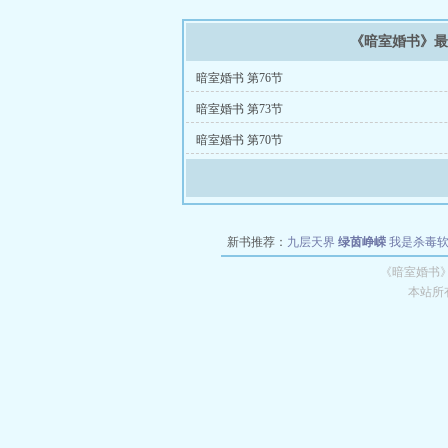
《暗室婚书》
暗室婚书 第76节
暗室婚书 第73节
暗室婚书 第70节
新书推荐：
九层天界
绿茵峥嵘
我是杀毒
空城
战争天堂
混元道纪
教练万岁
都市全
《暗室婚书》
本站所