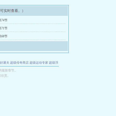
即可实时查看。）
74节
71节
68节
好屠夫
超级传奇商店
超级运动专家
超级浮
的特工
我夺舍了魔皇
都市极品医仙
九天
酋
婚书最新章节。
者欣赏。