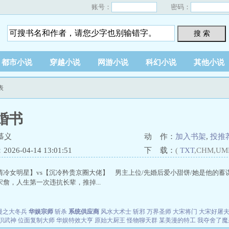
账号：
密码：
搜 索
都市小说
穿越小说
网游小说
科幻小说
其他小说
表
婚书
慕义
动 作：
加入书架
,
投推
26-04-14 13:01:51
下 载：
(
TXT
,CHM,UM
清冷女明星】vs【沉冷矜贵京圈大佬】 男主上位/先婚后爱小甜饼/她是他的蓄
詹，人生第一次违抗长辈，推掉...
漫之大冬兵
华娱宗师
斩杀
系统供应商
风水大术士
斩邪
万界圣师
大宋将门
大宋好屠
职武神
位面复制大师
华娱特效大亨
原始大厨王
怪物聊天群
某美漫的特工
我夺舍了魔