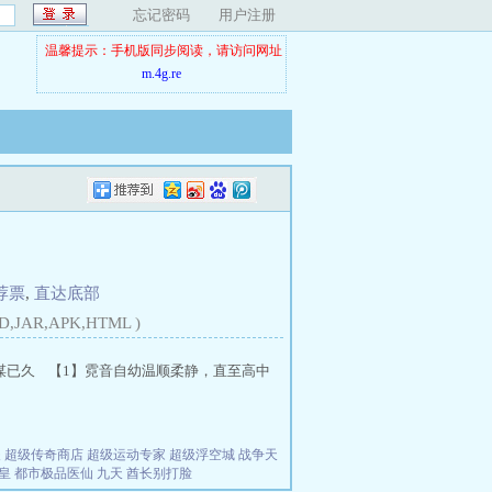
忘记密码
用户注册
温馨提示：手机版同步阅读，请访问网址
m.4g.re
荐票
,
直达底部
D,JAR,APK,HTML )
谋已久 【1】霓音自幼温顺柔静，直至高中
夫
超级传奇商店
超级运动专家
超级浮空城
战争天
皇
都市极品医仙
九天
酋长别打脸