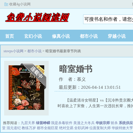
收藏4g小说网
首页
玄幻小说
修真小说
都市小说
穿越小说
stovps小说网
>
都市小说
> 暗室婚书最新章节列表
暗室婚书
作 者：慕义
最后更新：2026-04-14 13:01:51
【温柔清冷女明星】vs【沉冷矜贵京圈
时喜欢上了宋詹，人生第一次违抗长辈，推掉.
推荐阅读：
九层天界
绿茵峥嵘
我是杀毒软件
美漫之大冬兵
华娱宗师
斩杀
系统供应
堂
混元道纪
教练万岁
都市全能巨星
绝对交易
全职武神
位面复制大师
华娱特效大亨