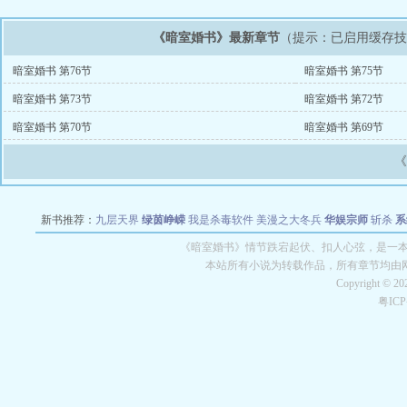
《暗室婚书》最新章节
（提示：已启用缓存
暗室婚书 第76节
暗室婚书 第75节
暗室婚书 第73节
暗室婚书 第72节
暗室婚书 第70节
暗室婚书 第69节
新书推荐：
九层天界
绿茵峥嵘
我是杀毒软件
美漫之大冬兵
华娱宗师
斩杀
系
空城
战争天堂
混元道纪
教练万岁
都市全能巨星
绝对交易
全职武神
位面复制
《暗室婚书》情节跌宕起伏、扣人心弦，是一本情
本站所有小说为转载作品，所有章节均由
Copyright © 2
粤IC