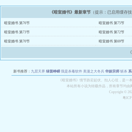
《暗室婚书》最新章节
（提示：已启用缓存
暗室婚书 第76节
暗室婚书 第75节
暗室婚书 第73节
暗室婚书 第72节
暗室婚书 第70节
暗室婚书 第69节
新书推荐：
九层天界
绿茵峥嵘
我是杀毒软件
美漫之大冬兵
华娱宗师
斩杀
系
空城
战争天堂
混元道纪
教练万岁
都市全能巨星
绝对交易
全职武神
位面复制
《暗室婚书》情节跌宕起伏、扣人心弦，是一本情
本站所有小说为转载作品，所有章节均由
Copyright © 2
粤IC