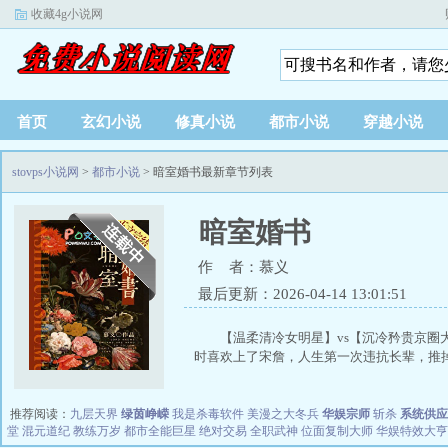
收藏4g小说网
首页
玄幻小说
修真小说
都市小说
穿越小说
stovps小说网
>
都市小说
> 暗室婚书最新章节列表
暗室婚书
作 者：慕义
最后更新：2026-04-14 13:01:51
【温柔清冷女明星】vs【沉冷矜贵京圈
时喜欢上了宋詹，人生第一次违抗长辈，推掉.
推荐阅读：
九层天界
绿茵峥嵘
我是杀毒软件
美漫之大冬兵
华娱宗师
斩杀
系统供应
堂
混元道纪
教练万岁
都市全能巨星
绝对交易
全职武神
位面复制大师
华娱特效大亨